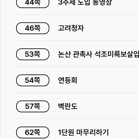
44쪽
3주제 도입 동영상
46쪽
고려청자
53쪽
논산 관촉사 석조미륵보살
54쪽
연등회
57쪽
벽란도
62쪽
1단원 마무리하기