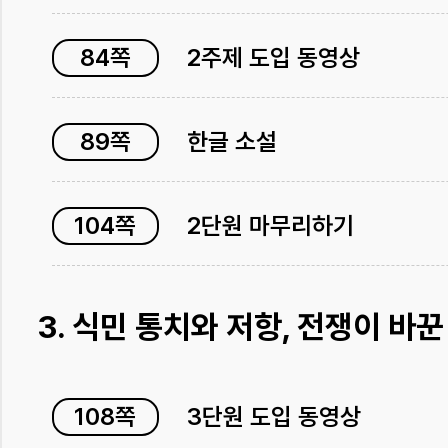
84쪽
2주제 도입 동영상
89쪽
한글 소설
104쪽
2단원 마무리하기
3. 식민 통치와 저항, 전쟁이 바
108쪽
3단원 도입 동영상